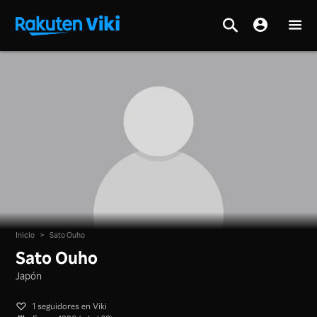
Inicio
>
Sato Ouho
Sato Ouho
Japón
1 seguidores en Viki