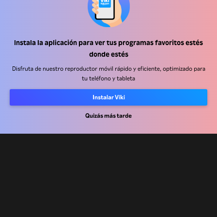
Instala la aplicación para ver tus programas favoritos estés
Centro de ayuda
donde estés
Trabaja con nosotros
Disfruta de nuestro reproductor móvil rápido y eficiente, optimizado para
tu teléfono y tableta
Socios de distribución
Instalar Viki
Anunciantes
Centro de prensa
Quizás más tarde
Términos de Uso
Política de Privacidad
Política de cookies y tecnologías de seguimiento
Política de derechos de autor