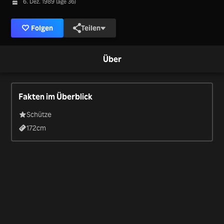
6. Dez. 1989 (age 36)
Folgen
Teilen
Über
Fakten im Überblick
Schütze
172
cm