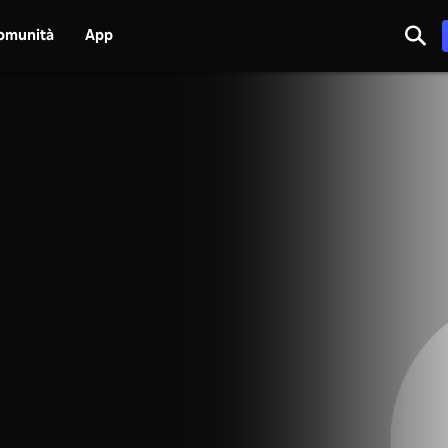
omunità
App