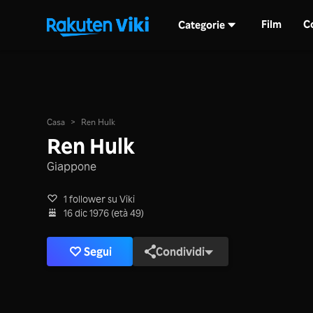
Film
C
Categorie
Casa
>
Ren Hulk
Ren Hulk
Giappone
1 follower su Viki
16 dic 1976 (età 49)
Segui
Condividi