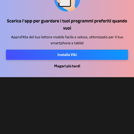
Centro assistenza
Scarica l’app per guardare i tuoi programmi preferiti quando
vuoi
Lavora Con Noi
Approfitta del tuo lettore mobile facile e veloce, ottimizzato per il tuo
smartphone e tablet
Partner per la distribuzione
Inserzionisti
Installa Viki
Centro stampa
Magari più tardi
Condizioni d'uso
Informativa sulla privacy
Informativa sui cookie e sulla Tecnologia di tracciamento
Politica sul copyright