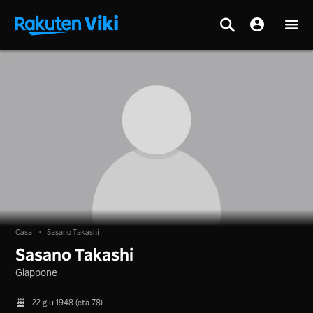
Casa
>
Sasano Takashi
Sasano Takashi
Giappone
22 giu 1948 (età 78)