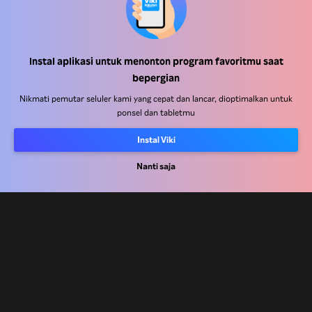
Instal aplikasi untuk menonton program favoritmu saat
Pusat Bantuan
bepergian
Bekerja Bersama Kami
Nikmati pemutar seluler kami yang cepat dan lancar, dioptimalkan untuk
ponsel dan tabletmu
Mitra Distribusi
Instal Viki
Pengiklan
Pusat Pers
Nanti saja
Ketentuan Penggunaan
Kebijakan Privasi
Kebijakan Cookie dan Teknologi Penelusuran
Kebijakan Hak Cipta