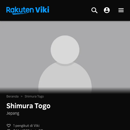
Beranda
>
Shimura Togo
Shimura Togo
Jepang
1 pengikut di Viki