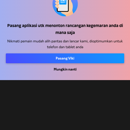
Pasang aplikasi utk menonton rancangan kegemaran anda di
Pusat Bantuan
mana saja
Kerja Dengan Kami
Nikmati pemain mudah alih pantas dan lancar kami, dioptimumkan untuk
telefon dan tablet anda
Rakan Kongsi Pengedaran
Pasang Viki
Pengiklan
Pusat Akhbar
Mungkin nanti
Terma Penggunaan
Dasar Privasi
Dasar Teknologi Kuki dan Penjejakan
Dasar Hak Cipta