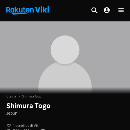
Utama
>
Shimura Togo
Shimura Togo
Jepun
1 pengikut di Viki