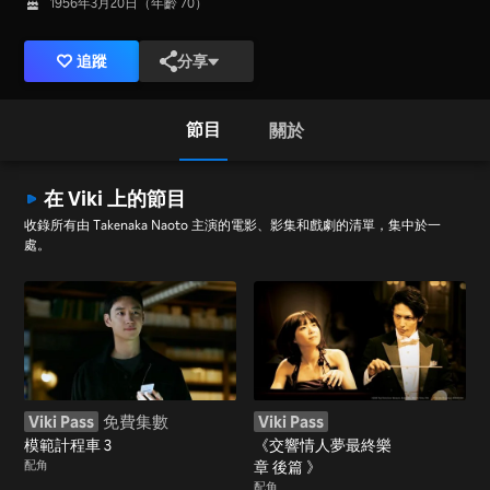
1956年3月20日（年齡 70）
追蹤
分享
節目
關於
在 Viki 上的節目
收錄所有由 Takenaka Naoto 主演的電影、影集和戲劇的清單，集中於一
處。
Viki Pass
免費集數
Viki Pass
模範計程車 3
《交響情人夢最終樂
配角
章 後篇 》
配角