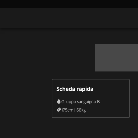
Scheda rapida
Gruppo sanguigno B
175
cm |
68
kg