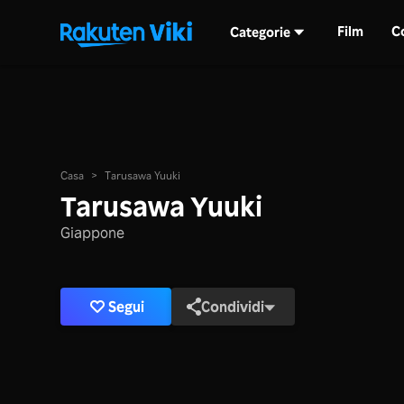
Film
C
Categorie
Casa
>
Tarusawa Yuuki
Tarusawa Yuuki
Giappone
Segui
Condividi