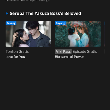
Serupa The Yakuza Boss’s Beloved
Tayang
Tayang
Tay
Tonton Gratis
Viki Pass
Episode Gratis
Vi
Love for You
Blossoms of Power
Roa