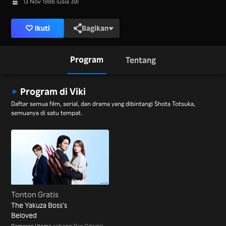
13 Nov 1986 (usia 39)
Ikuti
Bagikan
Program
Tentang
Program di Viki
Daftar semua film, serial, dan drama yang dibintangi Shota Totsuka,
semuanya di satu tempat.
Tonton Gratis
The Yakuza Boss’s
Beloved
Pemeran Utama
sebagai Ren Odagiri