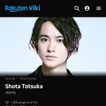
Beranda
>
Shota Totsuka
Shota Totsuka
Jepang
1,358 pengikut di Viki