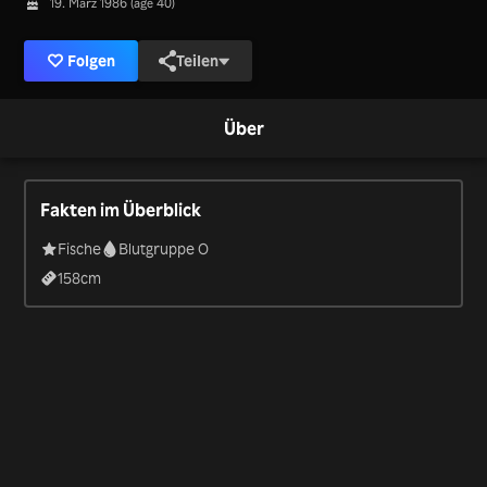
19. März 1986 (age 40)
Folgen
Teilen
Über
Fakten im Überblick
Fische
Blutgruppe O
158
cm