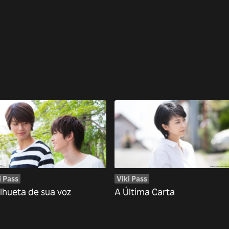
i Pass
Viki Pass
ilhueta de sua voz
A Última Carta