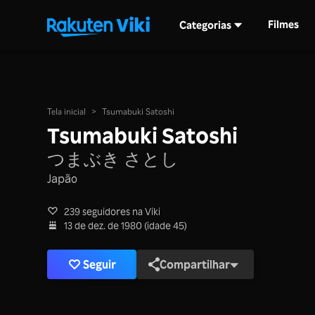
Filmes
Categorias
Tela inicial
>
Tsumabuki Satoshi
Tsumabuki Satoshi
つまぶき さとし
Japão
239 seguidores na Viki
13 de dez. de 1980 (idade 45)
Seguir
Compartilhar