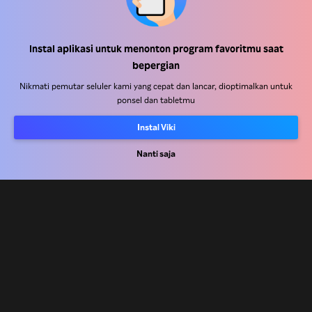
Pusat Bantuan
Instal aplikasi untuk menonton program favoritmu saat
bepergian
Bekerja Bersama Kami
Nikmati pemutar seluler kami yang cepat dan lancar, dioptimalkan untuk
ponsel dan tabletmu
Mitra Distribusi
Pengiklan
Instal Viki
Pusat Pers
Nanti saja
Ketentuan Penggunaan
Kebijakan Privasi
Kebijakan Cookie dan Teknologi Penelusuran
Kebijakan Hak Cipta