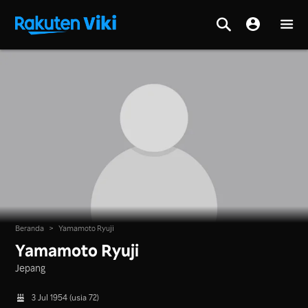
Beranda
>
Yamamoto Ryuji
Yamamoto Ryuji
Jepang
3 Jul 1954 (usia 72)