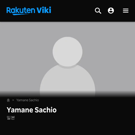
홈
>
Yamane Sachio
Yamane Sachio
일본