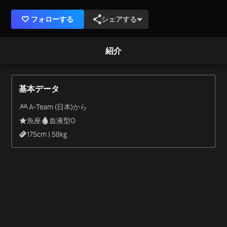
フォローする
シェアする
紹介
基本データ
A-Team (日本)から
魚座
血液型O
175
cm |
58
kg