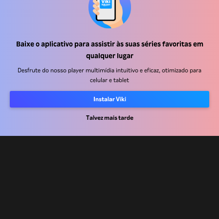
Baixe o aplicativo para assistir às suas séries favoritas em
Central de ajuda
qualquer lugar
Trabalhe Conosco
Desfrute do nosso player multimídia intuitivo e eficaz, otimizado para
celular e tablet
Emissoras
Instalar Viki
Anunciantes
Central de imprensa
Talvez mais tarde
Termos de uso
Política de privacidade
Política de cookies e Tecnologias de rastreamento
Política de direitos autorais