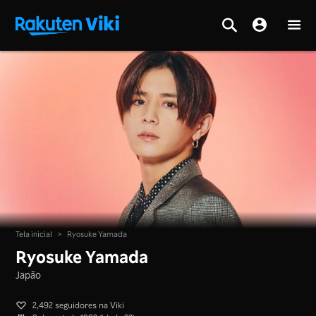
Tela inicial
>
Ryosuke Yamada
Ryosuke Yamada
Japão
2,492 seguidores na Viki