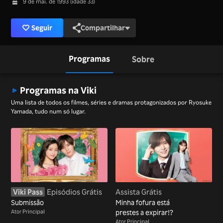
9 de mai. de 1993 (idade 33)
Seguir
Compartilhar
Programas
Sobre
Programas na Viki
Uma lista de todos os filmes, séries e dramas protagonizados por Ryosuke
Yamada, tudo num só lugar.
Viki Pass
Episódios Grátis
Assista Grátis
Submissão
Minha fofura está
Ator Principal
prestes a expirar!?
Ator Principal