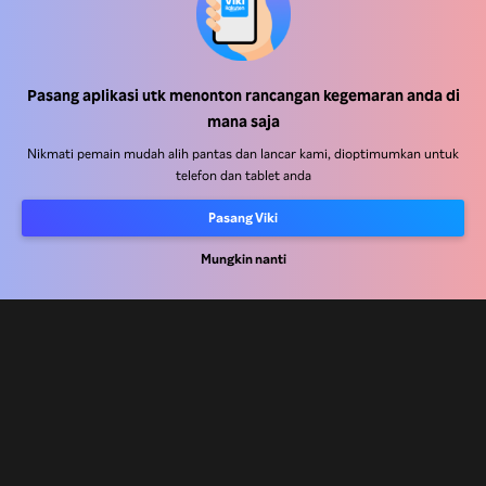
Pasang aplikasi utk menonton rancangan kegemaran anda di
Pusat Bantuan
mana saja
Kerja Dengan Kami
Nikmati pemain mudah alih pantas dan lancar kami, dioptimumkan untuk
telefon dan tablet anda
Rakan Kongsi Pengedaran
Pasang Viki
Pengiklan
Pusat Akhbar
Mungkin nanti
Terma Penggunaan
Dasar Privasi
Dasar Teknologi Kuki dan Penjejakan
Dasar Hak Cipta