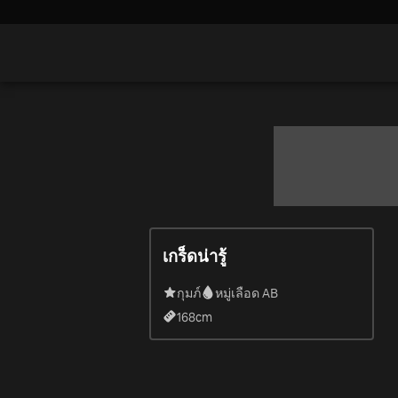
เกร็ดน่ารู้
กุมภ์
หมู่เลือด AB
168
cm