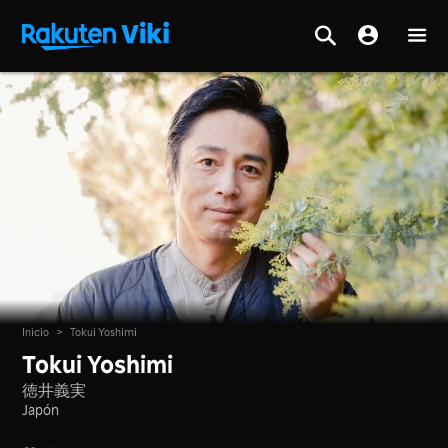
Inicio
>
Tokui Yoshimi
Tokui Yoshimi
徳井義実
Japón