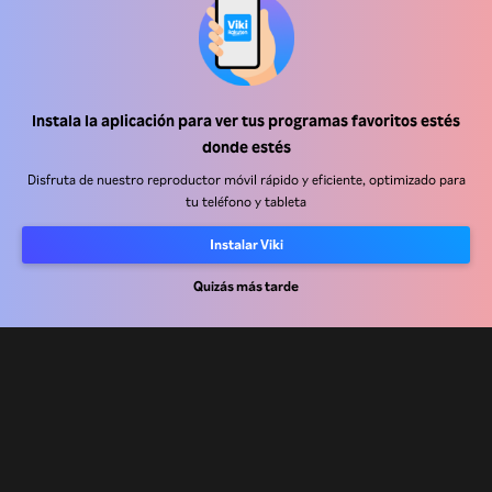
Instala la aplicación para ver tus programas favoritos estés
Centro de ayuda
donde estés
Trabaja con nosotros
Disfruta de nuestro reproductor móvil rápido y eficiente, optimizado para
tu teléfono y tableta
Socios de distribución
Instalar Viki
Anunciantes
Quizás más tarde
Centro de prensa
Términos de Uso
Política de Privacidad
Política de cookies y tecnologías de seguimiento
Política de derechos de autor