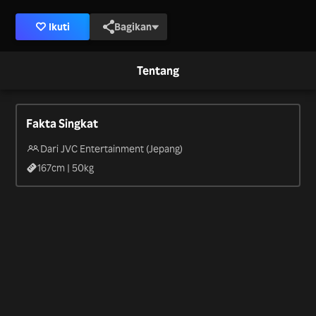
Ikuti
Bagikan
Tentang
Fakta Singkat
Dari JVC Entertainment (Jepang)
167
cm |
50
kg