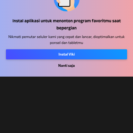
Pusat Bantuan
Instal aplikasi untuk menonton program favoritmu saat
bepergian
Bekerja Bersama Kami
Nikmati pemutar seluler kami yang cepat dan lancar, dioptimalkan untuk
ponsel dan tabletmu
Mitra Distribusi
Pengiklan
Instal Viki
Pusat Pers
Nanti saja
Ketentuan Penggunaan
Kebijakan Privasi
Kebijakan Cookie dan Teknologi Penelusuran
Kebijakan Hak Cipta