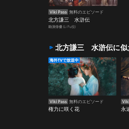
Viki Pass
無料のエピソード
北方謙三 水滸伝
助演俳優
(Li Fu役)
北方謙三 水滸伝に似
海外TVで放送中
Viki Pass
無料のエピソード
Vik
権力に咲く花
永