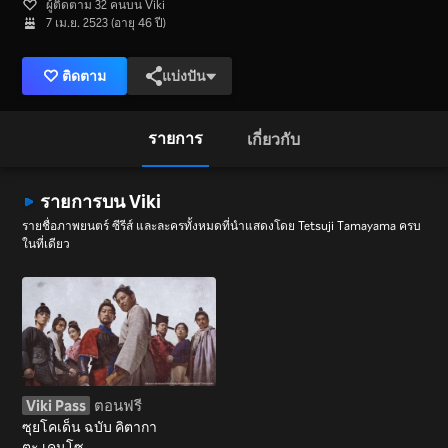
ผู้ติดตาม 32 คนบน Viki
7 เม.ย. 2523 (อายุ 46 ปี)
ติดตาม
แบ่งปัน
รายการ
เกี่ยวกับ
รายการบน Viki
รายชื่อภาพยนตร์ ซีรีส์ และละครทั้งหมดที่นำแสดงโดย Tetsuji Tamayama ครบ
ในที่เดียว
Viki Pass
ตอนฟรี
ซุยโคเด็น ฉบับ คิตากา
ตะ เคนโซ