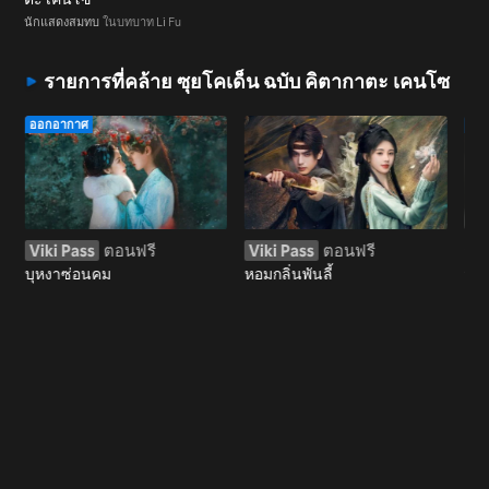
นักแสดงสมทบ
ในบทบาท Li Fu
รายการที่คล้าย ซุยโคเด็น ฉบับ คิตากาตะ เคนโซ
ออกอากาศ
ออ
Viki Pass
ตอนฟรี
Viki Pass
ตอนฟรี
รับ
บุหงาซ่อนคม
หอมกลิ่นพันลี้
หัวใ