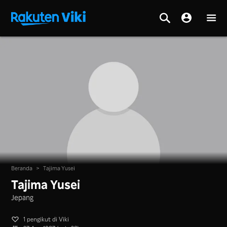
Beranda
>
Tajima Yusei
Tajima Yusei
Jepang
1 pengikut di Viki