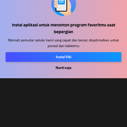
Instal aplikasi untuk menonton program favoritmu saat
Pusat Bantuan
bepergian
Bekerja Bersama Kami
Nikmati pemutar seluler kami yang cepat dan lancar, dioptimalkan untuk
ponsel dan tabletmu
Mitra Distribusi
Instal Viki
Pengiklan
Pusat Pers
Nanti saja
Ketentuan Penggunaan
Kebijakan Privasi
Kebijakan Cookie dan Teknologi Penelusuran
Kebijakan Hak Cipta