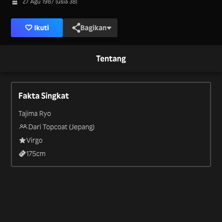
27 Agu 1987 (usia 38)
Ikuti
Bagikan
Tentang
Fakta Singkat
Tajima Ryo
Dari Topcoat (Jepang)
Virgo
175
cm