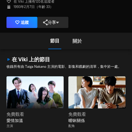
在 Viki 上擁有120名追蹤者
1993年2月7日（年齡 33）
追蹤
分享
節目
關於
在 Viki 上的節目
收錄所有由 Taiga Nakano 主演的電影、影集和戲劇的清單，集中於一處。
免費觀看
免費觀看
愛情加溫
曖昧關係
主演
配角