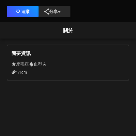
追蹤
分享
關於
簡要資訊
摩羯座
血型 A
171
cm