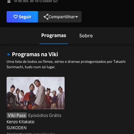
19 de dez. de 1973 (idade 52)
Seguir
Compartilhar
Programas
Sobre
Programas na Viki
Uma lista de todos os filmes, séries e dramas protagonizados por Takashi
Sorimachi, tudo num só lugar.
Viki Pass
Episódios Grátis
Kenzo Kitakata:
SUIKODEN
Ator Coadjuvante
como Chao Gai