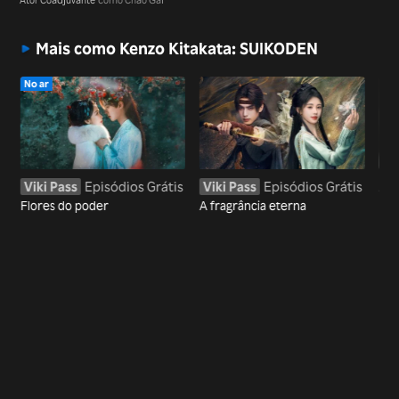
Mais como Kenzo Kitakata: SUIKODEN
No ar
Viki Pass
Episódios Grátis
Viki Pass
Episódios Grátis
Ass
Flores do poder
A fragrância eterna
Meu