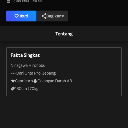
7 Jan 1980 (usia 46)
Ikuti
Bagikan
Tentang
Fakta Singkat
Ninagawa Hironobu
Dari Ohta Pro (Jepang)
Capricorn
Golongan Darah AB
180
cm |
70
kg