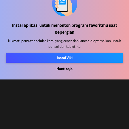
Instal aplikasi untuk menonton program favoritmu saat
Pusat Bantuan
bepergian
Bekerja Bersama Kami
Nikmati pemutar seluler kami yang cepat dan lancar, dioptimalkan untuk
ponsel dan tabletmu
Mitra Distribusi
Instal Viki
Pengiklan
Pusat Pers
Nanti saja
Ketentuan Penggunaan
Kebijakan Privasi
Kebijakan Cookie dan Teknologi Penelusuran
Kebijakan Hak Cipta