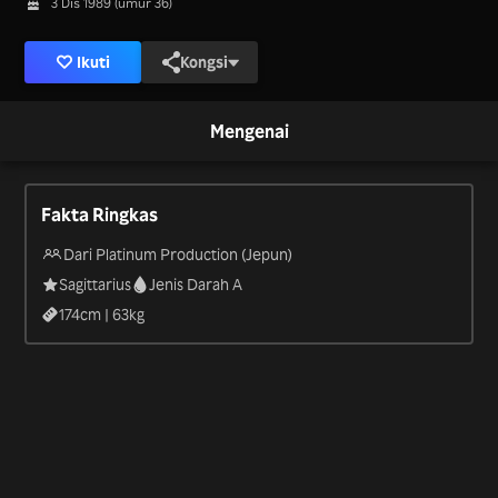
3 Dis 1989 (umur 36)
Ikuti
Kongsi
Mengenai
Fakta Ringkas
Dari Platinum Production (Jepun)
Sagittarius
Jenis Darah A
174
cm |
63
kg