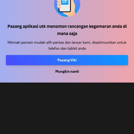
Pasang aplikasi utk menonton rancangan kegemaran anda di
Pusat Bantuan
mana saja
Kerja Dengan Kami
Nikmati pemain mudah alih pantas dan lancar kami, dioptimumkan untuk
telefon dan tablet anda
Rakan Kongsi Pengedaran
Pasang Viki
Pengiklan
Pusat Akhbar
Mungkin nanti
Terma Penggunaan
Dasar Privasi
Dasar Teknologi Kuki dan Penjejakan
Dasar Hak Cipta