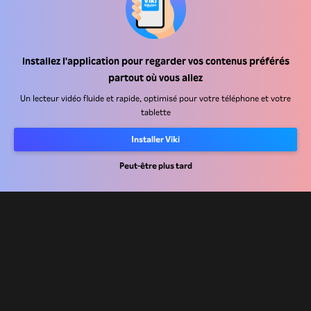
Installez l'application pour regarder vos contenus préférés
Centre d'assistance
partout où vous allez
Carrière
Un lecteur vidéo fluide et rapide, optimisé pour votre téléphone et votre
tablette
Partenaires de distribution
Installer Viki
Annonceurs
Centre de presse
Peut-être plus tard
Conditions d'utilisation
Politique de confidentialité
Politique relative aux cookies et aux technologies de suivi
Politique de droits d'auteur