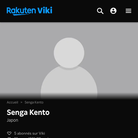
Accueil
>
Senga Kento
Senga Kento
Japon
5 abonnés sur Viki