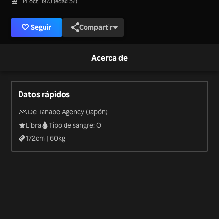
14 oct. 1973 (edad 52)
Seguir
Compartir
Acerca de
Datos rápidos
De Tanabe Agency (Japón)
Libra
Tipo de sangre: O
172
cm |
60
kg