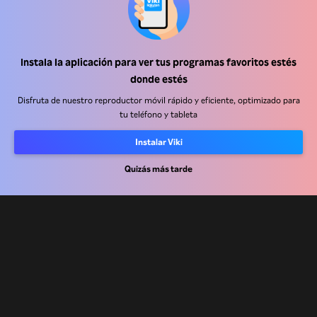
Instala la aplicación para ver tus programas favoritos estés
Centro de ayuda
donde estés
Trabaja con nosotros
Disfruta de nuestro reproductor móvil rápido y eficiente, optimizado para
tu teléfono y tableta
Socios de distribución
Instalar Viki
Anunciantes
Centro de prensa
Quizás más tarde
Términos de Uso
Política de Privacidad
Política de cookies y tecnologías de seguimiento
Política de derechos de autor