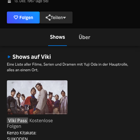
13. Dez. 1967 (age 58)
Folgen
Teilen
Shows
Über
Shows auf Viki
Eine Liste aller Filme, Serien und Dramen mit Yuji Oda in der Hauptrolle,
alles an einem Ort.
Viki Pass
Kostenlose
Folgen
Kenzo Kitakata:
SUIKODEN