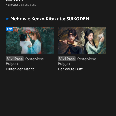
Main Cast
als Song Jiang
Mehr wie Kenzo Kitakata: SUIKODEN
Live
Liv
Viki Pass
Kostenlose
Viki Pass
Kostenlose
Vi
Folgen
Folgen
Fo
Blüten der Macht
Der ewige Duft
Kön
Ver