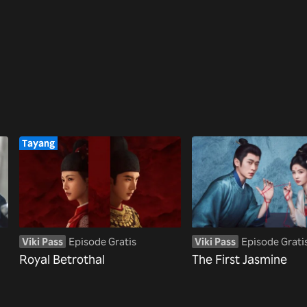
Tayang
Viki Pass
Episode Gratis
Viki Pass
Episode Grati
Royal Betrothal
The First Jasmine