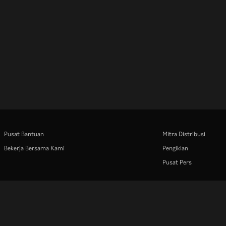
Pusat Bantuan
Mitra Distribusi
Bekerja Bersama Kami
Pengiklan
Pusat Pers
Rakuten
Rakuten Kobo
Rakuten Viber
Rakuten Travel
More services
About Rakuten