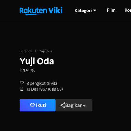
Film
Ko
Kategori
Beranda
>
Yuji Oda
Yuji Oda
Jepang
8 pengikut di Viki
13 Des 1967 (usia 58)
Ikuti
Bagikan