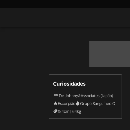
Curiosidades
De Johnny&Associates (Japão)
Escorpião
Grupo Sanguíneo O
184
cm |
64
kg