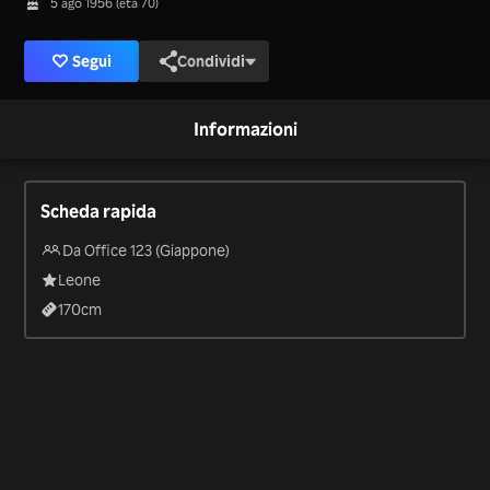
5 ago 1956 (età 70)
Segui
Condividi
Informazioni
Scheda rapida
Da Office 123 (Giappone)
Leone
170
cm