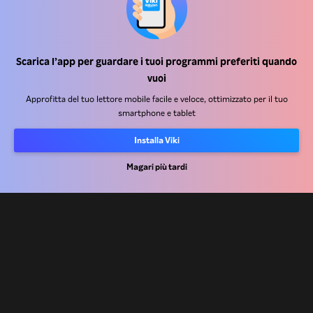
Scarica l’app per guardare i tuoi programmi preferiti quando
Centro assistenza
vuoi
Lavora Con Noi
Approfitta del tuo lettore mobile facile e veloce, ottimizzato per il tuo
smartphone e tablet
Partner per la distribuzione
Installa Viki
Inserzionisti
Centro stampa
Magari più tardi
Condizioni d'uso
Informativa sulla privacy
Informativa sui cookie e sulla Tecnologia di tracciamento
Politica sul copyright