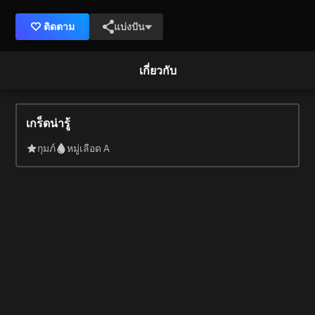
ติดตาม
แบ่งปัน
เกี่ยวกับ
เกร็ดน่ารู้
กุมภ์
หมู่เลือด A