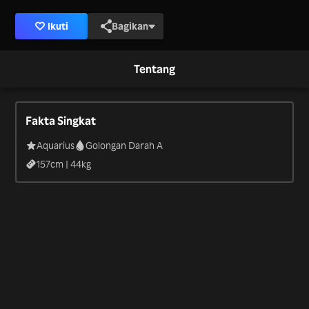
Ikuti
Bagikan
Tentang
Fakta Singkat
Aquarius
Golongan Darah A
157
cm |
44
kg