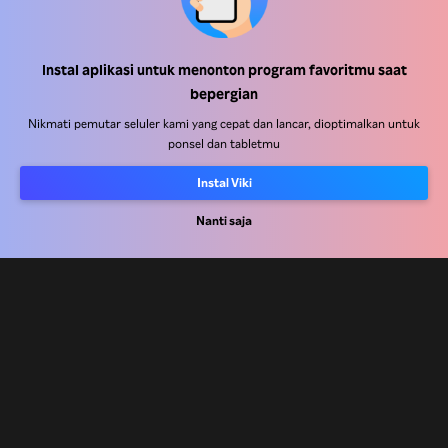
Pusat Bantuan
Instal aplikasi untuk menonton program favoritmu saat
bepergian
Bekerja Bersama Kami
Nikmati pemutar seluler kami yang cepat dan lancar, dioptimalkan untuk
ponsel dan tabletmu
Mitra Distribusi
Pengiklan
Instal Viki
Pusat Pers
Nanti saja
Ketentuan Penggunaan
Kebijakan Privasi
Kebijakan Cookie dan Teknologi Penelusuran
Kebijakan Hak Cipta