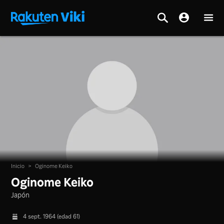
Inicio
>
Oginome Keiko
Oginome Keiko
Japón
4 sept. 1964 (edad 61)