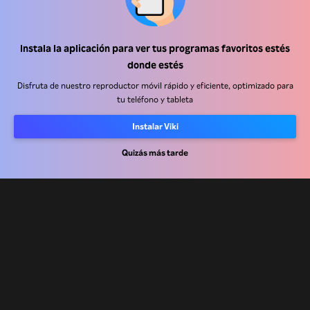
Centro de ayuda
Instala la aplicación para ver tus programas favoritos estés
donde estés
Trabaja con nosotros
Disfruta de nuestro reproductor móvil rápido y eficiente, optimizado para
tu teléfono y tableta
Socios de distribución
Anunciantes
Instalar Viki
Centro de prensa
Quizás más tarde
Términos de Uso
Política de Privacidad
Política de cookies y tecnologías de seguimiento
Política de derechos de autor