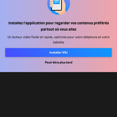
Installez l'application pour regarder vos contenus préférés
Centre d'assistance
partout où vous allez
Carrière
Un lecteur vidéo fluide et rapide, optimisé pour votre téléphone et votre
tablette
Partenaires de distribution
Installer Viki
Annonceurs
Centre de presse
Peut-être plus tard
Conditions d'utilisation
Politique de confidentialité
Politique relative aux cookies et aux technologies de suivi
Politique de droits d'auteur