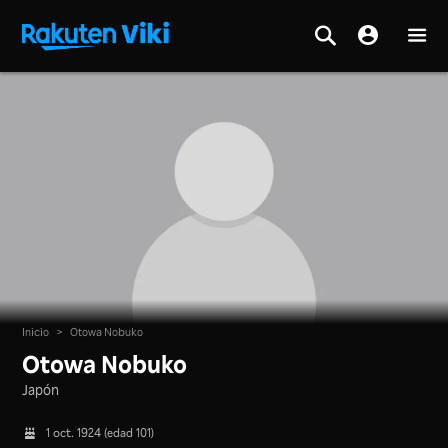
Inicio
>
Otowa Nobuko
Otowa Nobuko
Japón
1 oct. 1924 (edad 101)