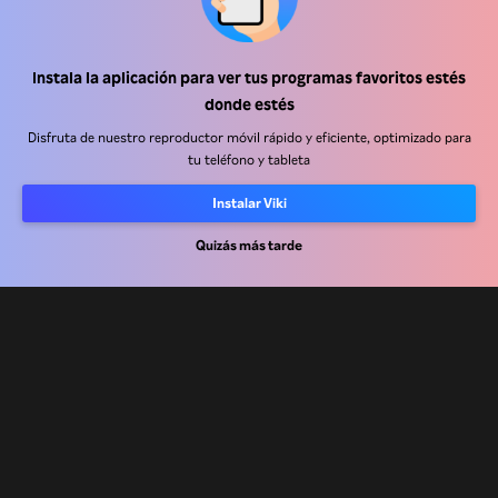
Centro de ayuda
Instala la aplicación para ver tus programas favoritos estés
donde estés
Trabaja con nosotros
Disfruta de nuestro reproductor móvil rápido y eficiente, optimizado para
tu teléfono y tableta
Socios de distribución
Anunciantes
Instalar Viki
Centro de prensa
Quizás más tarde
Términos de Uso
Política de Privacidad
Política de cookies y tecnologías de seguimiento
Política de derechos de autor