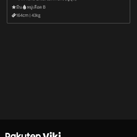
มีน
หมู่เลือด B
164
cm |
43
kg