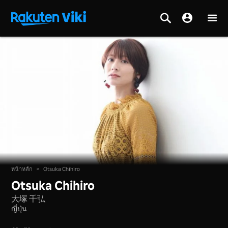
หน้าหลัก
>
Otsuka Chihiro
Otsuka Chihiro
大塚 千弘
ญี่ปุ่น