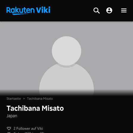
Startseite
>
Tachibana Misato
Tachibana Misato
Japan
2 Follower auf Viki