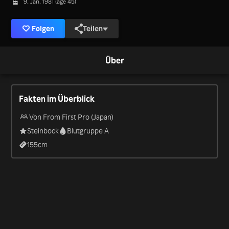
9. Jan. 1981 (age 45)
Folgen
Teilen
Über
Fakten im Überblick
Von From First Pro (Japan)
Steinbock
Blutgruppe A
155
cm