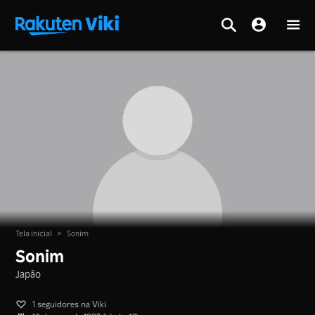
Tela inicial
>
Sonim
Sonim
Japão
1 seguidores na Viki