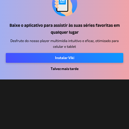
Baixe o aplicativo para assistir às suas séries favoritas em
Central de ajuda
qualquer lugar
Trabalhe Conosco
Desfrute do nosso player multimídia intuitivo e eficaz, otimizado para
celular e tablet
Emissoras
Instalar Viki
Anunciantes
Central de imprensa
Talvez mais tarde
Termos de uso
Política de privacidade
Política de cookies e Tecnologias de rastreamento
Política de direitos autorais