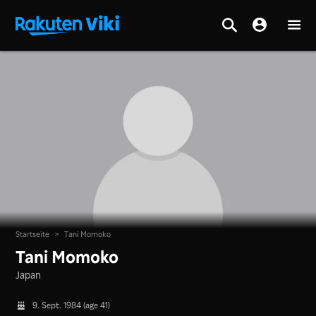
Startseite
>
Tani Momoko
Tani Momoko
Japan
9. Sept. 1984 (age 41)