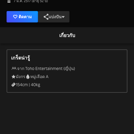
7 ม.ค. 2517 (อายุ 52 ปี)
ติดตาม
แบ่งปัน
เกี่ยวกับ
เกร็ดน่ารู้
จาก Toho Entertainment (ญี่ปุ่น)
มังกร
หมู่เลือด A
154
cm |
40
kg