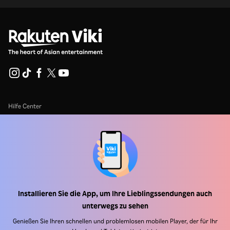
Hilfe Center
Arbeiten Sie mit uns zusammen
Vertriebspartner
Werbefachkräfte
Pressezentrum
Installieren Sie die App, um Ihre Lieblingssendungen auch
unterwegs zu sehen
Nutzungsbedingungen
Genießen Sie Ihren schnellen und problemlosen mobilen Player, der für Ihr
Datenschutzrichtlinie