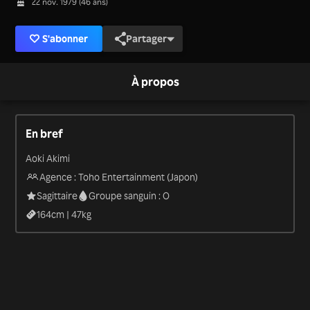
22 nov. 1979 (46 ans)
S'abonner
Partager
À propos
En bref
Aoki Akimi
Agence : Toho Entertainment (Japon)
Sagittaire
Groupe sanguin : O
164
cm |
47
kg