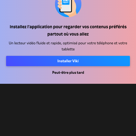
Installez l'application pour regarder vos contenus préférés
Centre d'assistance
partout où vous allez
Carrière
Un lecteur vidéo fluide et rapide, optimisé pour votre téléphone et votre
tablette
Partenaires de distribution
Installer Viki
Annonceurs
Centre de presse
Peut-être plus tard
Conditions d'utilisation
Politique de confidentialité
Politique relative aux cookies et aux technologies de suivi
Politique de droits d'auteur