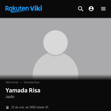
Tela inicial
>
Yamada Risa
Yamada Risa
Japão
23 de mai. de 1995 (idade 31)