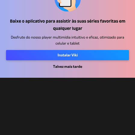
Central de ajuda
Baixe o aplicativo para assistir às suas séries favoritas em
qualquer lugar
Trabalhe Conosco
Desfrute do nosso player multimídia intuitivo e eficaz, otimizado para
celular e tablet
Emissoras
Anunciantes
Instalar Viki
Central de imprensa
Talvez mais tarde
Termos de uso
Política de privacidade
Política de cookies e Tecnologias de rastreamento
Política de direitos autorais