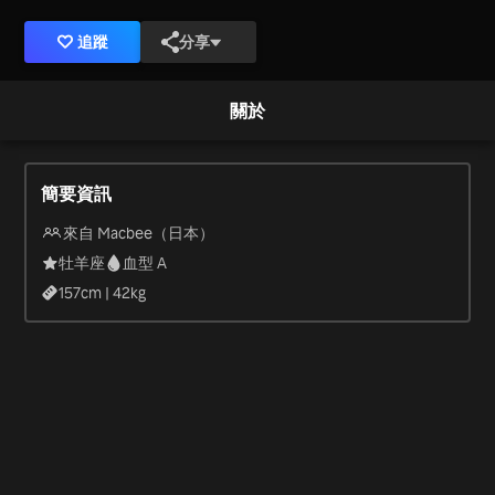
追蹤
分享
關於
簡要資訊
來自 Macbee（日本）
牡羊座
血型 A
157
cm |
42
kg