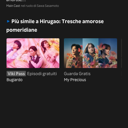
pomeridiane
Main Cast
nel ruolo di Sawa Sasamoto
Più simile a Hirugao: Tresche amorose
pomeridiane
Viki Pass
Episodi gratuiti
Guarda Gratis
Vi
Bugiardo
My Precious
Tok