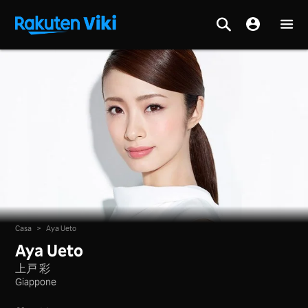
Casa
>
Aya Ueto
Aya Ueto
上戸 彩
Giappone