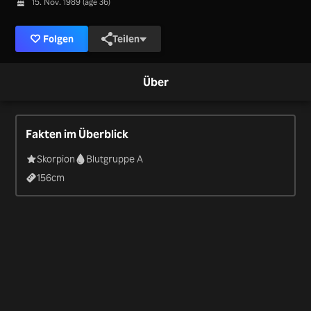
15. Nov. 1989 (age 36)
Folgen
Teilen
Über
Fakten im Überblick
Skorpion
Blutgruppe A
156
cm