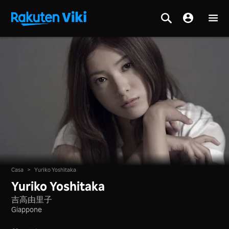
Casa
>
Yuriko Yoshitaka
Yuriko Yoshitaka
吉高由里子
Giappone