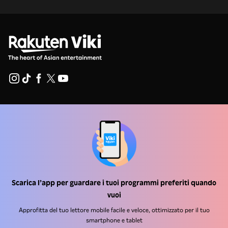
Centro assistenza
Lavora Con Noi
Partner per la distribuzione
Inserzionisti
Scarica l’app per guardare i tuoi programmi preferiti quando
Centro stampa
vuoi
Approfitta del tuo lettore mobile facile e veloce, ottimizzato per il tuo
Condizioni d'uso
smartphone e tablet
Informativa sulla privacy