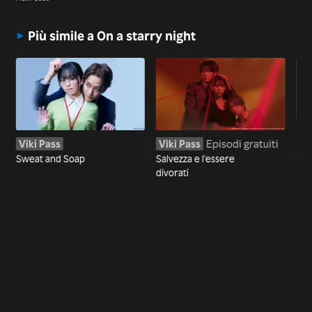
Più simile a On a starry night
Viki Pass
Viki Pass
Episodi gratuiti
Gua
Sweat and Soap
Salvezza e l'essere
Og
divorati
pre